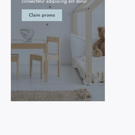
consectetur adipiscing elit dolor
Claim promo