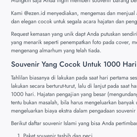
Mungkin saja Anda ingin memberi souvenir barang bergu
Kami
@ezen.id
menyediakan, mengemas dan menjual a
dan elegan cocok untuk segala acara hajatan dan peng
Request kemasan yang unik dapt Anda putuskan sendir
yang menarik seperti penempatkan foto pada cover, 
mengenang almarhum yang telah tiada.
Souvenir Yang Cocok Untuk 1000 Har
Tahlilan biasanya di lakukan pada saat hari pertama se
lakukan secara berturut-turut, lalu di lanjut pada saat 
1000 hari. Hajatan pengajian yang besar (mengunda
tentu bukan masalah, bila harus mengeluarkan banya
mengeluarkan biaya ekstra dalam pengadaan souvenir 
Berikut daftar souvenir Islami yang bisa Anda pertimb
Paket souvenir tasbih dan peci