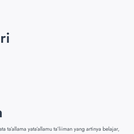
ri
n
a ta’allama yata’allamu ta’liiman yang artinya belajar,