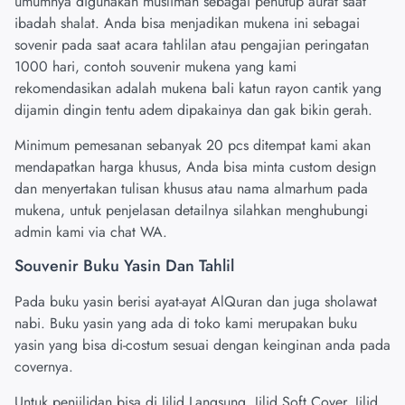
umumnya digunakan muslimah sebagai penutup aurat saat
ibadah shalat. Anda bisa menjadikan mukena ini sebagai
sovenir pada saat acara tahlilan atau pengajian peringatan
1000 hari, contoh souvenir mukena yang kami
rekomendasikan adalah mukena bali katun rayon cantik yang
dijamin dingin tentu adem dipakainya dan gak bikin gerah.
Minimum pemesanan sebanyak 20 pcs ditempat kami akan
mendapatkan harga khusus, Anda bisa minta custom design
dan menyertakan tulisan khusus atau nama almarhum pada
mukena, untuk penjelasan detailnya silahkan menghubungi
admin kami via chat WA.
Souvenir Buku Yasin Dan Tahlil
Pada buku yasin berisi ayat-ayat AlQuran dan juga sholawat
nabi. Buku yasin yang ada di toko kami merupakan buku
yasin yang bisa di-costum sesuai dengan keinginan anda pada
covernya.
Untuk penjilidan bisa di Jilid Langsung, Jilid Soft Cover, Jilid